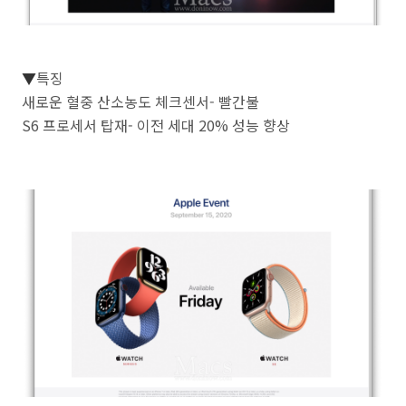
▼
특징
새로운 혈중 산소농도 체크센서- 빨간불
S6 프로세서 탑재- 이전 세대 20% 성능 향상