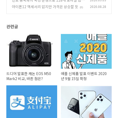
인도 중국과의 국경 분쟁으로 118개 모바일 앱
차단리스트
아이폰12 액세서리 없지만 가격은 상승할 듯
2020.08.28
(0)
(0)
관련글
드디어 발표한 캐논 EOS M50
애플 신제품 발표 이벤트 2020
Mark2 비교, 바뀐 점은?
년 9월 15일 확정