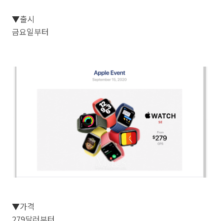
▼
출시
금요일부터
▼
가격
279달러부터