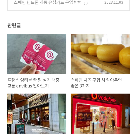
hurrería
스페인 핸드폰 개통 유심카드 구입 방법
2023.11.03
(1)
(0)
관련글
프랑스 앙티브 한 달 살기 대중
스페인 치즈 구입 시 알아두면
교통 envibus 알아보기
좋은 3가지