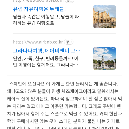
유럽 자유여행은 두레블!
남들과 똑같은 여행말고, 남들이 따
라하는 유럽 여행으로
https://www.airbnb.co.kr
광고
그라나다여행, 에어비앤비 그라
나다에서 살아보기
연인, 가족, 친구, 반려동물까지! 어
떤 여행이든 함께해요. 그라나다여
행. 혼자 여행, 신나는 파티, 가족과
의 편안한 휴식까지, 에어비앤비에
스페인에 오신다면 이 가게는 한번 들리시는 게 좋습니다.
서 만나보세요.
왜냐고요? 많은 분들이
인생 치즈케이크이라고
말씀하시는
케이크 집이 있거든요. 하나 꼭 참고하셔야 할 점은 앉아서 먹
는 자리는 없고 테이크 아웃만 가능합니다. 그래도 주변에 벤
치가 많아서 함께 주는 스푼으로 먹을 수 있어요. 커피 한잔과
함께 구매하시면 앉는 곳이 스페인 분위기 물씬 나는 카페로
변할 겁니다. 그리고 그라나다에서 놓쳤다고 아쉬워하지 마